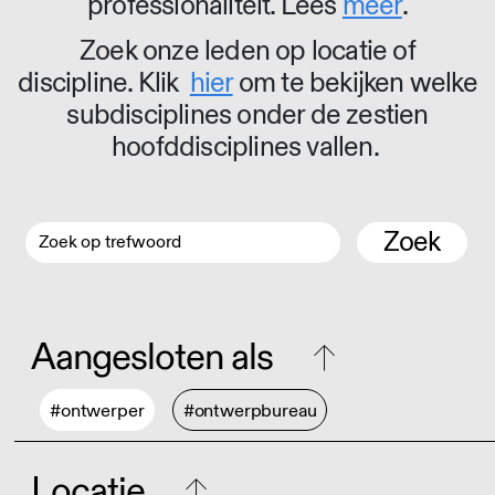
professionaliteit. Lees
meer
.
Zoek onze leden op locatie of
discipline. Klik
hier
om te bekijken welke
subdisciplines onder de zestien
hoofddisciplines vallen.
Zoek
Aangesloten als
#ontwerper
#ontwerpbureau
Locatie