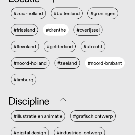
#zuid-holland
#buitenland
#groningen
#friesland
#drenthe
#overijssel
#flevoland
#gelderland
#utrecht
#noord-holland
#zeeland
#noord-brabant
#limburg
Discipline
#illustratie en animatie
#grafisch ontwerp
#digital design
#industrieel ontwerp