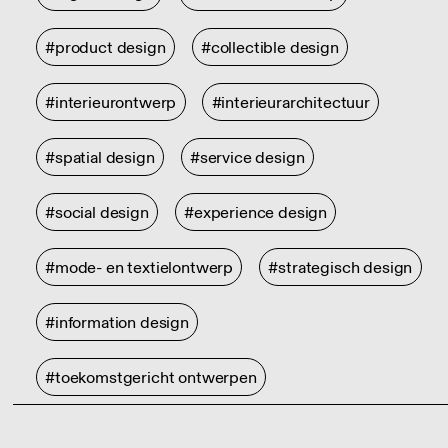
#product design
#collectible design
#interieurontwerp
#interieurarchitectuur
#spatial design
#service design
#social design
#experience design
#mode- en textielontwerp
#strategisch design
#information design
#toekomstgericht ontwerpen