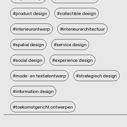
#product design
#collectible design
#interieurontwerp
#interieurarchitectuur
#spatial design
#service design
#social design
#experience design
#mode- en textielontwerp
#strategisch design
#information design
#toekomstgericht ontwerpen