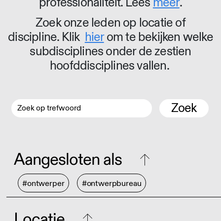
professionaliteit. Lees
meer
.
Zoek onze leden op locatie of
discipline. Klik
hier
om te bekijken welke
subdisciplines onder de zestien
hoofddisciplines vallen.
Zoek
Aangesloten als
#ontwerper
#ontwerpbureau
Locatie