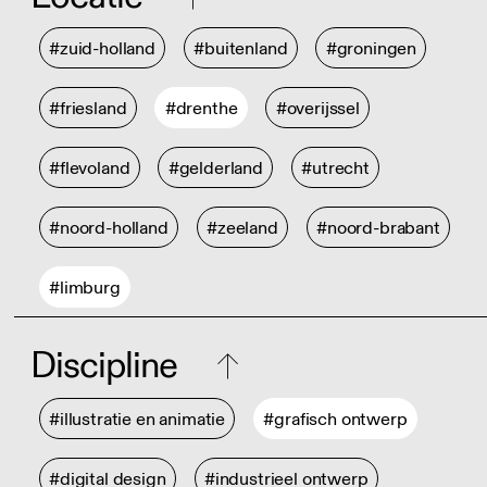
#zuid-holland
#buitenland
#groningen
#friesland
#drenthe
#overijssel
#flevoland
#gelderland
#utrecht
#noord-holland
#zeeland
#noord-brabant
#limburg
Discipline
#illustratie en animatie
#grafisch ontwerp
#digital design
#industrieel ontwerp