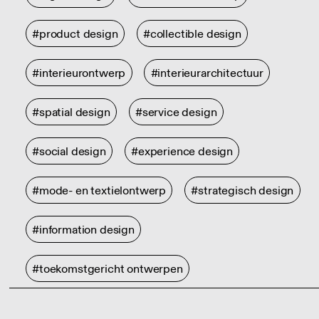
#product design
#collectible design
#interieurontwerp
#interieurarchitectuur
#spatial design
#service design
#social design
#experience design
#mode- en textielontwerp
#strategisch design
#information design
#toekomstgericht ontwerpen