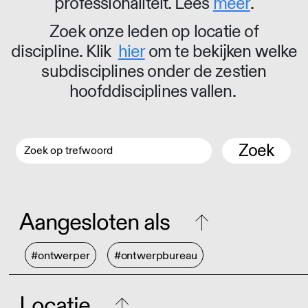
professionaliteit. Lees
meer
.
Zoek onze leden op locatie of
discipline. Klik
hier
om te bekijken welke
subdisciplines onder de zestien
hoofddisciplines vallen.
Zoek
Aangesloten als
#ontwerper
#ontwerpbureau
Locatie