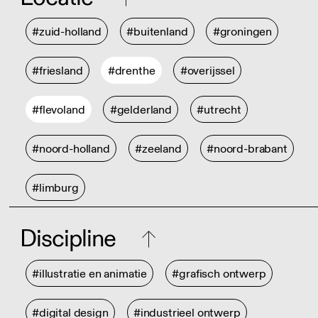
#zuid-holland
#buitenland
#groningen
#friesland
#drenthe
#overijssel
#flevoland
#gelderland
#utrecht
#noord-holland
#zeeland
#noord-brabant
#limburg
Discipline
#illustratie en animatie
#grafisch ontwerp
#digital design
#industrieel ontwerp