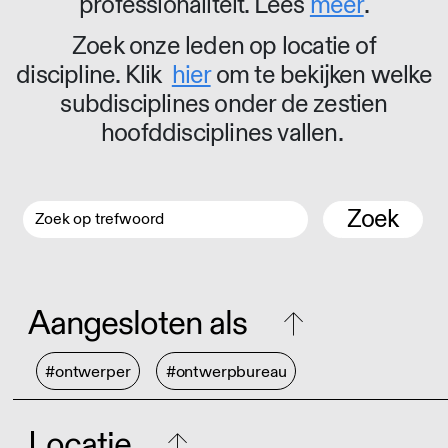
professionaliteit. Lees
meer
.
Zoek onze leden op locatie of
discipline. Klik
hier
om te bekijken welke
subdisciplines onder de zestien
hoofddisciplines vallen.
Zoek
Aangesloten als
#ontwerper
#ontwerpbureau
Locatie