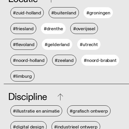
#zuid-holland
#buitenland
#groningen
#friesland
#drenthe
#overijssel
#flevoland
#gelderland
#utrecht
#noord-holland
#zeeland
#noord-brabant
#limburg
Discipline
#illustratie en animatie
#grafisch ontwerp
#digital design
#industrieel ontwerp