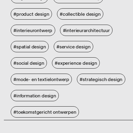
#product design
#collectible design
#interieurontwerp
#interieurarchitectuur
#spatial design
#service design
#social design
#experience design
#mode- en textielontwerp
#strategisch design
#information design
#toekomstgericht ontwerpen