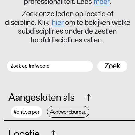
professionaliteit. Lees
meer
.
Zoek onze leden op locatie of
discipline. Klik
hier
om te bekijken welke
subdisciplines onder de zestien
hoofddisciplines vallen.
Zoek
Aangesloten als
#ontwerper
#ontwerpbureau
Locatie