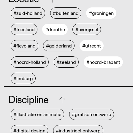
#zuid-holland
#buitenland
#groningen
#friesland
#drenthe
#overijssel
#flevoland
#gelderland
#utrecht
#noord-holland
#zeeland
#noord-brabant
#limburg
Discipline
#illustratie en animatie
#grafisch ontwerp
#digital design
#industrieel ontwerp