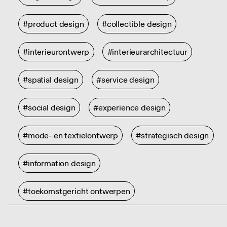
#product design
#collectible design
#interieurontwerp
#interieurarchitectuur
#spatial design
#service design
#social design
#experience design
#mode- en textielontwerp
#strategisch design
#information design
#toekomstgericht ontwerpen