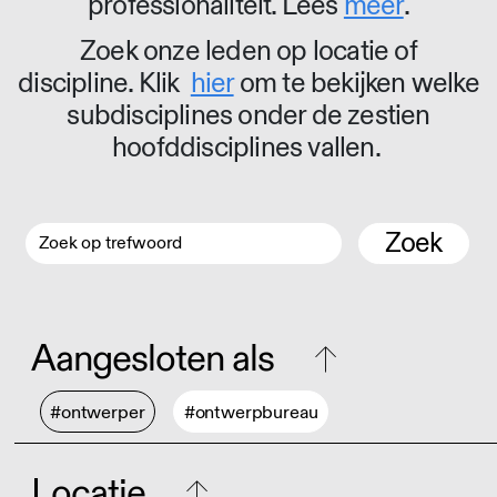
professionaliteit. Lees
meer
.
Zoek onze leden op locatie of
discipline. Klik
hier
om te bekijken welke
subdisciplines onder de zestien
hoofddisciplines vallen.
Zoek
Aangesloten als
#ontwerper
#ontwerpbureau
Locatie