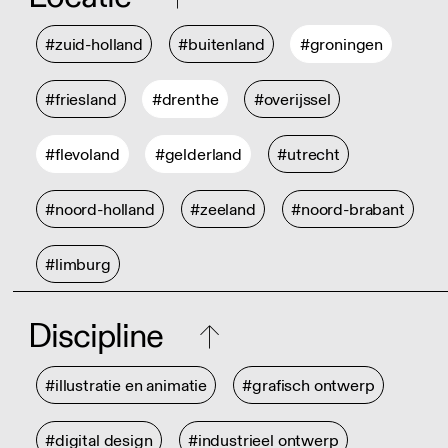
#zuid-holland
#buitenland
#groningen
#friesland
#drenthe
#overijssel
#flevoland
#gelderland
#utrecht
#noord-holland
#zeeland
#noord-brabant
#limburg
Discipline
#illustratie en animatie
#grafisch ontwerp
#digital design
#industrieel ontwerp