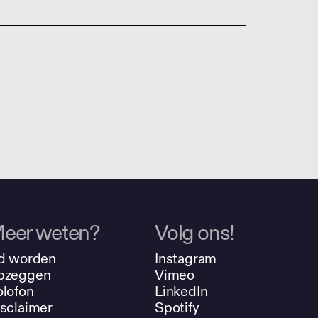
eer weten?
Volg ons!
d worden
Instagram
pzeggen
Vimeo
lofon
LinkedIn
sclaimer
Spotify