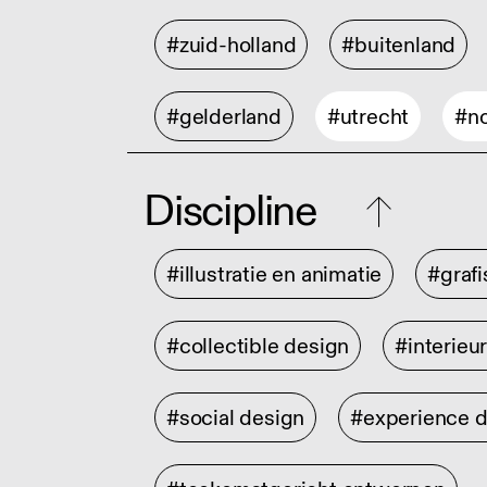
#zuid-holland
#buitenland
#gelderland
#utrecht
#no
Discipline
#illustratie en animatie
#graf
#collectible design
#interieu
#social design
#experience 