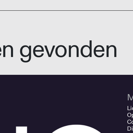
en gevonden
M
Li
O
Co
Di