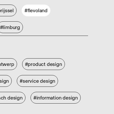
rijssel
#flevoland
#limburg
ontwerp
#product design
sign
#service design
sch design
#information design