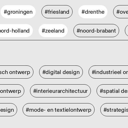
#groningen
#friesland
#drenthe
#ove
ord-holland
#zeeland
#noord-brabant
isch ontwerp
#digital design
#industrieel 
rontwerp
#interieurarchitectuur
#spatial de
design
#mode- en textielontwerp
#strategi