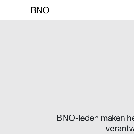
Overslaan naar inhoud
BNO-leden maken het
verantw