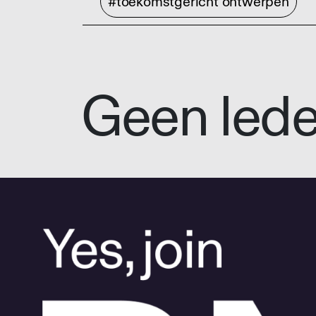
#toekomstgericht ontwerpen
Geen led