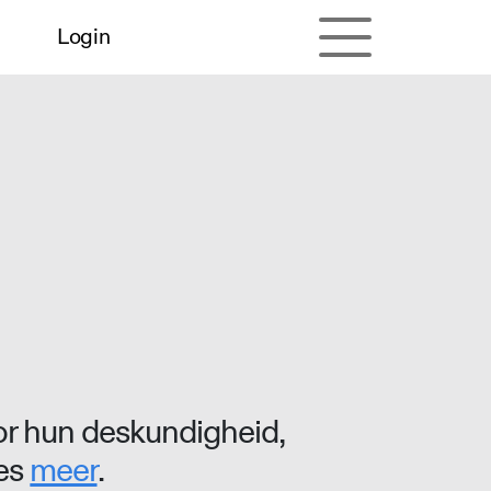
Login
r hun deskundigheid,
ees
meer
.