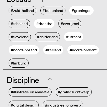
#zuid-holland
#buitenland
#groningen
#friesland
#drenthe
#overijssel
#flevoland
#gelderland
#utrecht
#noord-holland
#zeeland
#noord-brabant
#limburg
Discipline
#illustratie en animatie
#grafisch ontwerp
#digital design
#industrieel ontwerp