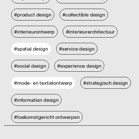
#product design
#collectible design
#interieurontwerp
#interieurarchitectuur
#spatial design
#service design
#social design
#experience design
#mode- en textielontwerp
#strategisch design
#information design
#toekomstgericht ontwerpen