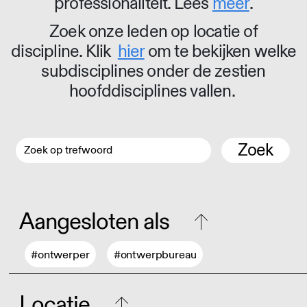
professionaliteit. Lees
meer
.
Zoek onze leden op locatie of
discipline. Klik
hier
om te bekijken welke
subdisciplines onder de zestien
hoofddisciplines vallen.
Zoek
Aangesloten als
#ontwerper
#ontwerpbureau
Locatie