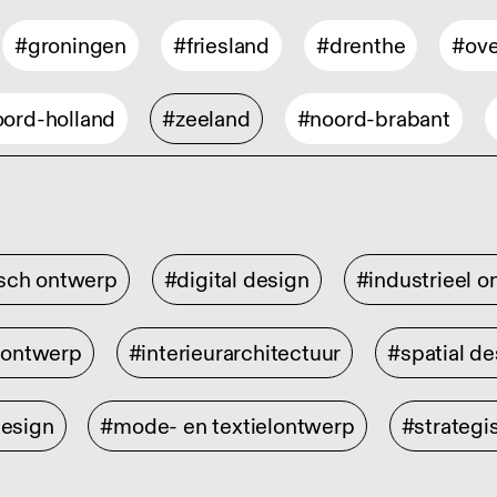
#groningen
#friesland
#drenthe
#ove
ord-holland
#zeeland
#noord-brabant
isch ontwerp
#digital design
#industrieel 
rontwerp
#interieurarchitectuur
#spatial de
design
#mode- en textielontwerp
#strategi