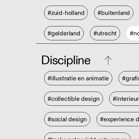
#zuid-holland
#buitenland
#gelderland
#utrecht
#no
Discipline
#illustratie en animatie
#graf
#collectible design
#interieu
#social design
#experience 