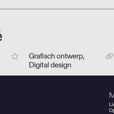
é
Grafisch ontwerp,
Digital design
M
Li
O