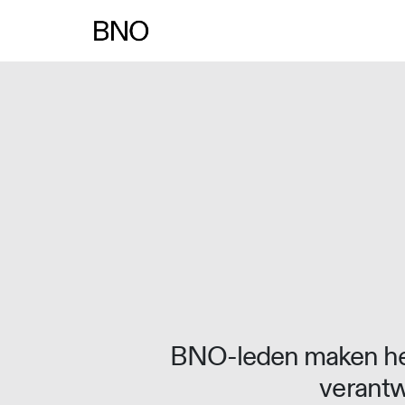
Overslaan naar inhoud
BNO-leden maken het
verantw