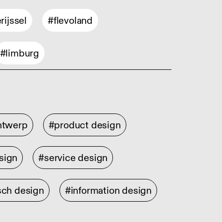
rijssel
#flevoland
#limburg
ontwerp
#product design
sign
#service design
sch design
#information design