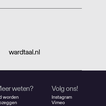
wardtaal.nl
eer weten?
Volg ons!
d worden
Instagram
pzeggen
Vimeo