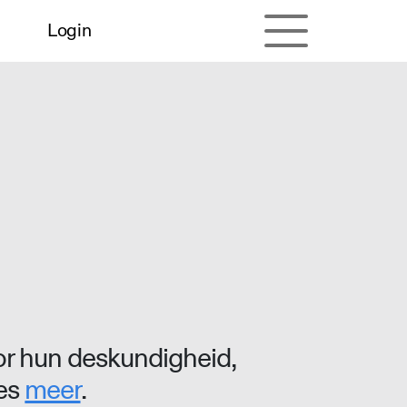
Login
r hun deskundigheid,
ees
meer
.