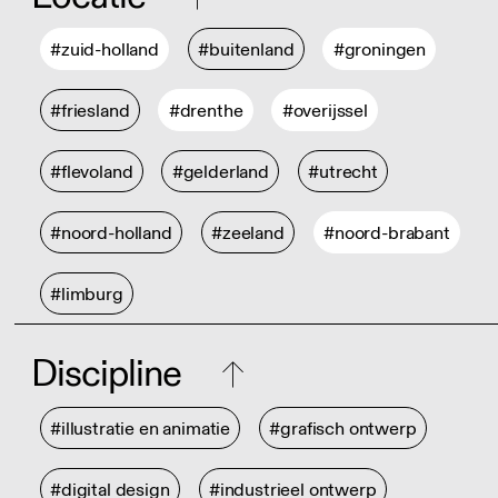
#zuid-holland
#buitenland
#groningen
#friesland
#drenthe
#overijssel
#flevoland
#gelderland
#utrecht
#noord-holland
#zeeland
#noord-brabant
#limburg
Discipline
#illustratie en animatie
#grafisch ontwerp
#digital design
#industrieel ontwerp