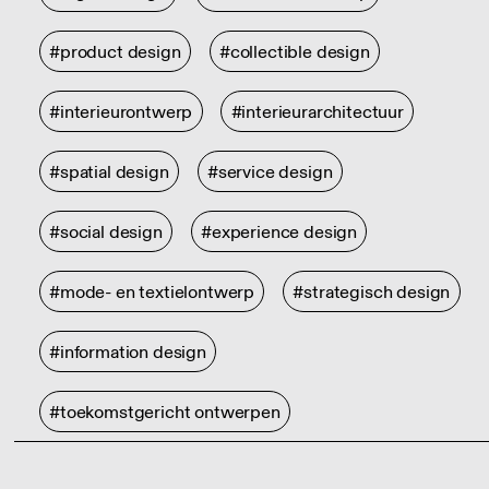
#product design
#collectible design
#interieurontwerp
#interieurarchitectuur
#spatial design
#service design
#social design
#experience design
#mode- en textielontwerp
#strategisch design
#information design
#toekomstgericht ontwerpen