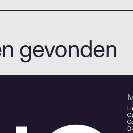
en gevonden
M
Li
O
Co
Di