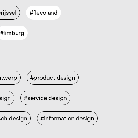
rijssel
#flevoland
#limburg
ontwerp
#product design
sign
#service design
sch design
#information design