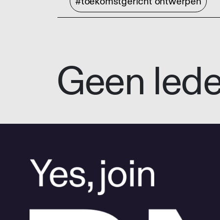
#toekomstgericht ontwerpen
Geen led