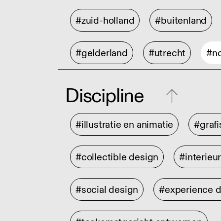
#zuid-holland
#buitenland
#gelderland
#utrecht
#no
Discipline
#illustratie en animatie
#graf
#collectible design
#interieu
#social design
#experience 