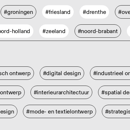
#groningen
#friesland
#drenthe
#ove
ord-holland
#zeeland
#noord-brabant
isch ontwerp
#digital design
#industrieel 
rontwerp
#interieurarchitectuur
#spatial de
design
#mode- en textielontwerp
#strategi