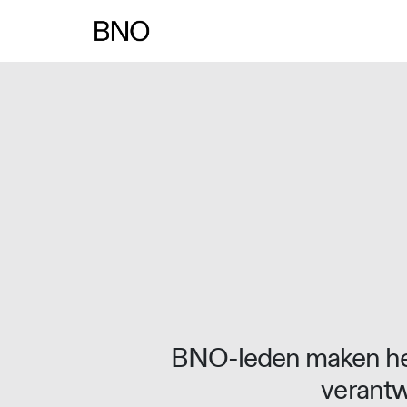
Overslaan naar inhoud
BNO-leden maken het
verantw