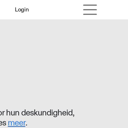
Login
r hun deskundigheid,
ees
meer
.