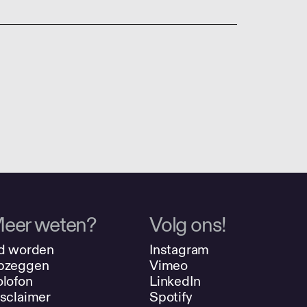
eer weten?
Volg ons!
d worden
Instagram
pzeggen
Vimeo
lofon
LinkedIn
sclaimer
Spotify