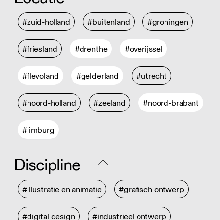
#zuid-holland
#buitenland
#groningen
#friesland
#drenthe
#overijssel
#flevoland
#gelderland
#utrecht
#noord-holland
#zeeland
#noord-brabant
#limburg
Discipline
#illustratie en animatie
#grafisch ontwerp
#digital design
#industrieel ontwerp