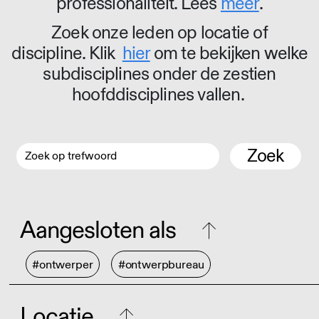
professionaliteit. Lees
meer
.
Zoek onze leden op locatie of
discipline. Klik
hier
om te bekijken welke
subdisciplines onder de zestien
hoofddisciplines vallen.
Zoek
Aangesloten als
#ontwerper
#ontwerpbureau
Locatie