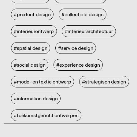
#product design
#collectible design
#interieurontwerp
#interieurarchitectuur
#spatial design
#service design
#social design
#experience design
#mode- en textielontwerp
#strategisch design
#information design
#toekomstgericht ontwerpen