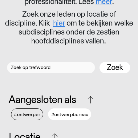
professionaliteit. Lees
meer
.
Zoek onze leden op locatie of
discipline. Klik
hier
om te bekijken welke
subdisciplines onder de zestien
hoofddisciplines vallen.
Zoek
Aangesloten als
#ontwerper
#ontwerpbureau
Locatie