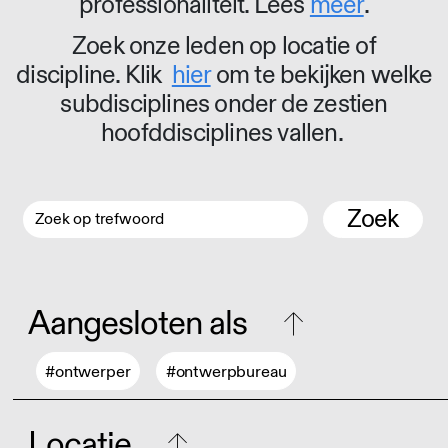
professionaliteit. Lees
meer
.
Zoek onze leden op locatie of
discipline. Klik
hier
om te bekijken welke
subdisciplines onder de zestien
hoofddisciplines vallen.
Zoek
Aangesloten als
#ontwerper
#ontwerpbureau
Locatie