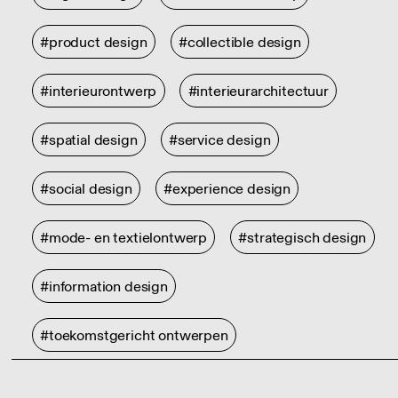
#product design
#collectible design
#interieurontwerp
#interieurarchitectuur
#spatial design
#service design
#social design
#experience design
#mode- en textielontwerp
#strategisch design
#information design
#toekomstgericht ontwerpen