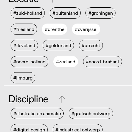
#zuid-holland
#buitenland
#groningen
#friesland
#drenthe
#overijssel
#flevoland
#gelderland
#utrecht
#noord-holland
#zeeland
#noord-brabant
#limburg
Discipline
#illustratie en animatie
#grafisch ontwerp
#digital design
#industrieel ontwerp