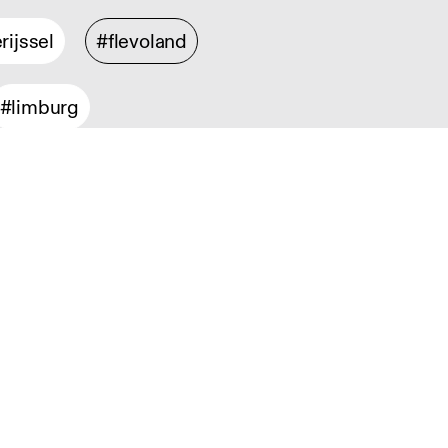
rijssel
#flevoland
#limburg
ontwerp
#product design
sign
#service design
sch design
#information design