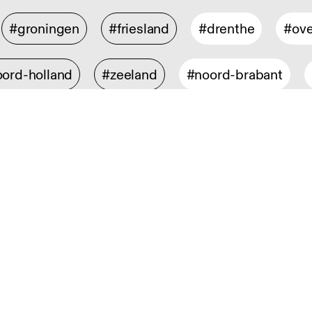
#groningen
#friesland
#drenthe
#ove
ord-holland
#zeeland
#noord-brabant
isch ontwerp
#digital design
#industrieel 
rontwerp
#interieurarchitectuur
#spatial de
design
#mode- en textielontwerp
#strategi