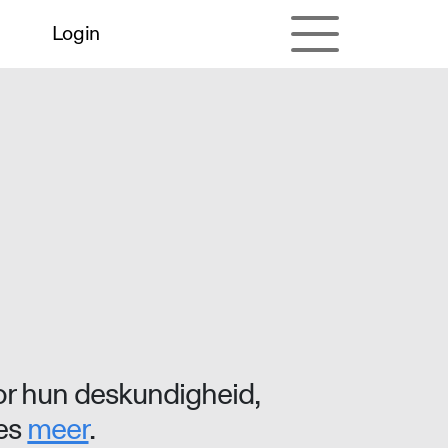
Login
r hun deskundigheid,
ees
meer
.