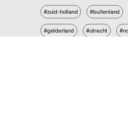
#zuid-holland
#buitenland
#gelderland
#utrecht
#no
Discipline
#illustratie en animatie
#graf
#collectible design
#interieu
#social design
#experience 