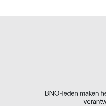
Overslaan naar inhoud
BNO-leden maken het
verantw