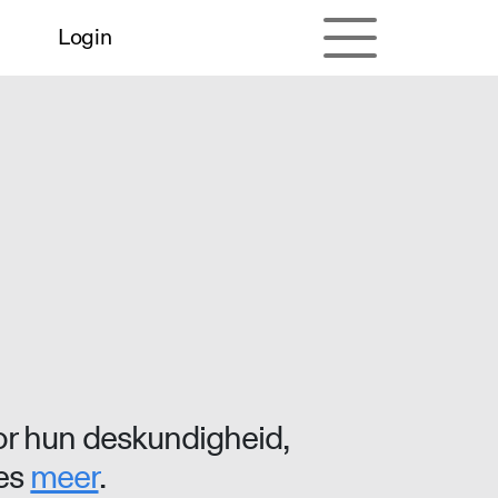
Login
r hun deskundigheid,
ees
meer
.