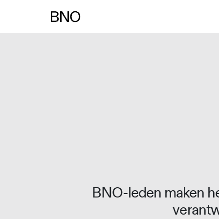
Overslaan naar inhoud
BNO-leden maken het
verantw