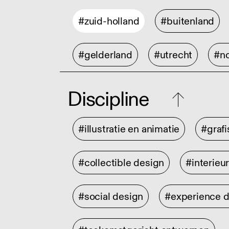
#zuid-holland
#buitenland
#gelderland
#utrecht
#no
Discipline
#illustratie en animatie
#graf
#collectible design
#interieu
#social design
#experience 