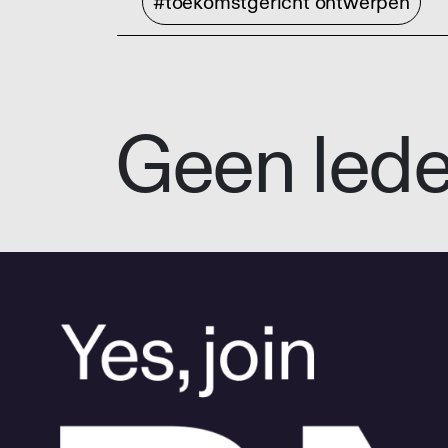
#toekomstgericht ontwerpen
Geen led