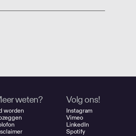
eer weten?
Volg ons!
d worden
Instagram
pzeggen
Vimeo
lofon
LinkedIn
sclaimer
Spotify