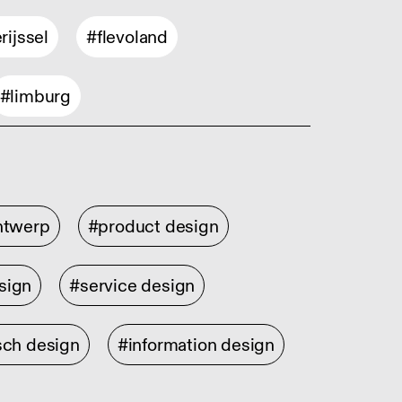
rijssel
#flevoland
#limburg
ontwerp
#product design
sign
#service design
sch design
#information design