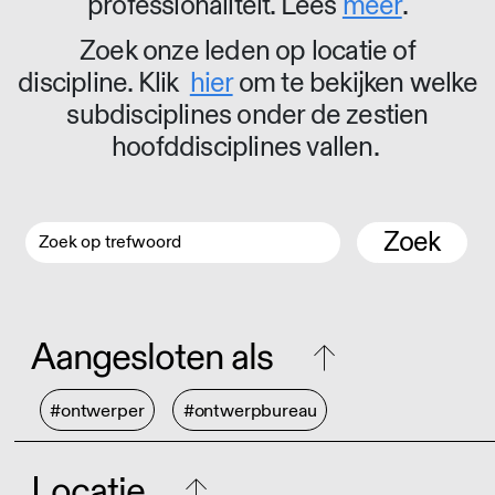
professionaliteit. Lees
meer
.
Zoek onze leden op locatie of
discipline. Klik
hier
om te bekijken welke
subdisciplines onder de zestien
hoofddisciplines vallen.
Zoek
Aangesloten als
#ontwerper
#ontwerpbureau
Locatie