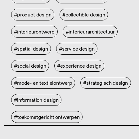
#product design
#collectible design
#interieurontwerp
#interieurarchitectuur
#spatial design
#service design
#social design
#experience design
#mode- en textielontwerp
#strategisch design
#information design
#toekomstgericht ontwerpen