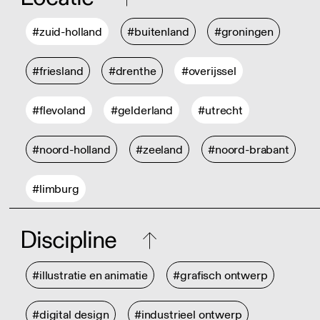
#zuid-holland
#buitenland
#groningen
#friesland
#drenthe
#overijssel
#flevoland
#gelderland
#utrecht
#noord-holland
#zeeland
#noord-brabant
#limburg
Discipline
#illustratie en animatie
#grafisch ontwerp
#digital design
#industrieel ontwerp