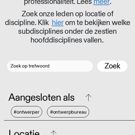
professionaliteit. Lees
meer
.
Zoek onze leden op locatie of
discipline. Klik
hier
om te bekijken welke
subdisciplines onder de zestien
hoofddisciplines vallen.
Zoek
Aangesloten als
#ontwerper
#ontwerpbureau
Locatie