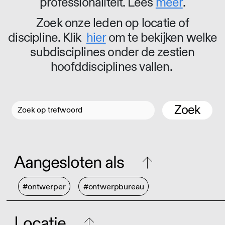
professionaliteit. Lees
meer
.
Zoek onze leden op locatie of
discipline. Klik
hier
om te bekijken welke
subdisciplines onder de zestien
hoofddisciplines vallen.
Zoek
Aangesloten als
#ontwerper
#ontwerpbureau
Locatie