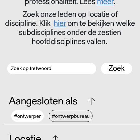
professionaliteit. Lees
meer
.
Zoek onze leden op locatie of
discipline. Klik
hier
om te bekijken welke
subdisciplines onder de zestien
hoofddisciplines vallen.
Zoek
Aangesloten als
#ontwerper
#ontwerpbureau
Locatie