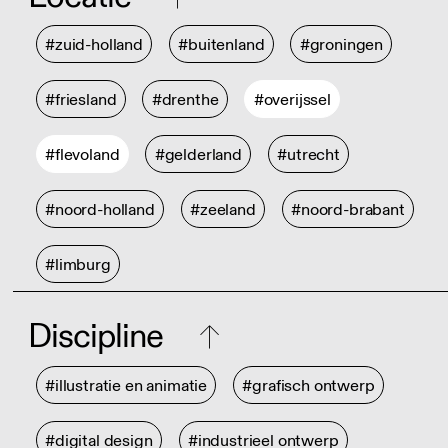
#zuid-holland
#buitenland
#groningen
#friesland
#drenthe
#overijssel
#flevoland
#gelderland
#utrecht
#noord-holland
#zeeland
#noord-brabant
#limburg
Discipline
#illustratie en animatie
#grafisch ontwerp
#digital design
#industrieel ontwerp