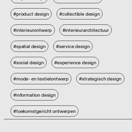
#product design
#collectible design
#interieurontwerp
#interieurarchitectuur
#spatial design
#service design
#social design
#experience design
#mode- en textielontwerp
#strategisch design
#information design
#toekomstgericht ontwerpen