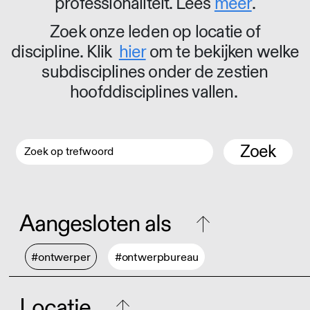
professionaliteit. Lees
meer
.
Zoek onze leden op locatie of
discipline. Klik
hier
om te bekijken welke
subdisciplines onder de zestien
hoofddisciplines vallen.
Zoek
Aangesloten als
#ontwerper
#ontwerpbureau
Locatie