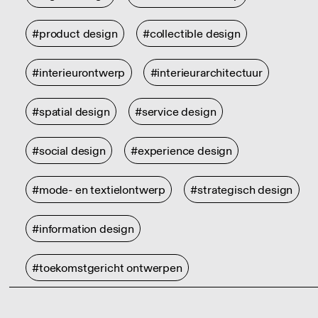
#product design
#collectible design
#interieurontwerp
#interieurarchitectuur
#spatial design
#service design
#social design
#experience design
#mode- en textielontwerp
#strategisch design
#information design
#toekomstgericht ontwerpen