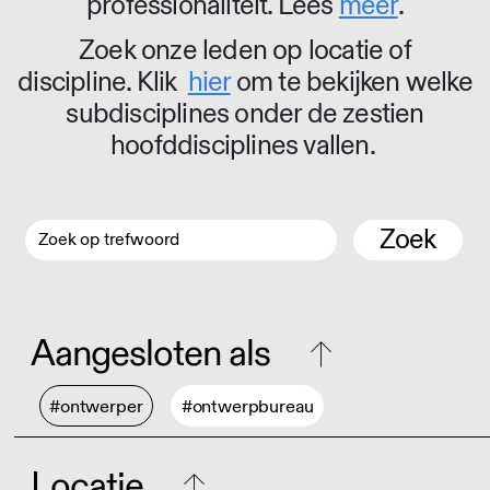
professionaliteit. Lees
meer
.
Zoek onze leden op locatie of
discipline. Klik
hier
om te bekijken welke
subdisciplines onder de zestien
hoofddisciplines vallen.
Zoek
Aangesloten als
#ontwerper
#ontwerpbureau
Locatie