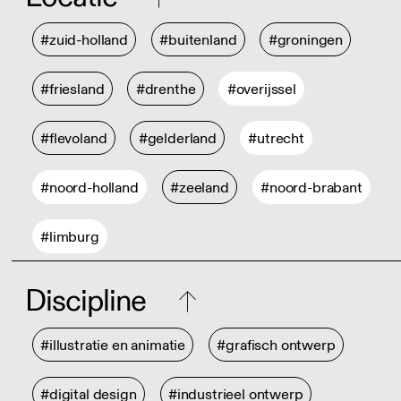
#zuid-holland
#buitenland
#groningen
#friesland
#drenthe
#overijssel
#flevoland
#gelderland
#utrecht
#noord-holland
#zeeland
#noord-brabant
#limburg
Discipline
#illustratie en animatie
#grafisch ontwerp
#digital design
#industrieel ontwerp