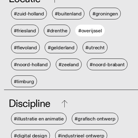
#zuid-holland
#buitenland
#groningen
#friesland
#drenthe
#overijssel
#flevoland
#gelderland
#utrecht
#noord-holland
#zeeland
#noord-brabant
#limburg
Discipline
#illustratie en animatie
#grafisch ontwerp
#digital design
#industrieel ontwerp