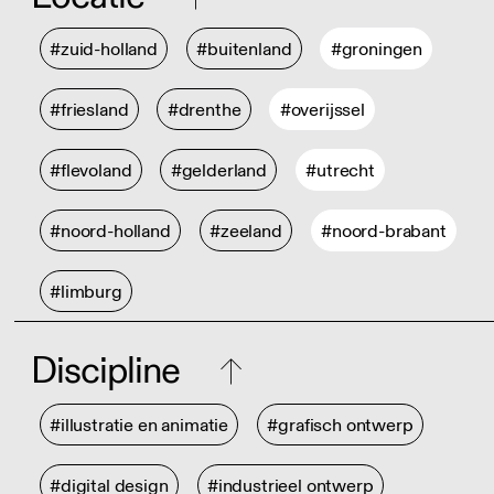
#zuid-holland
#buitenland
#groningen
#friesland
#drenthe
#overijssel
#flevoland
#gelderland
#utrecht
#noord-holland
#zeeland
#noord-brabant
#limburg
Discipline
#illustratie en animatie
#grafisch ontwerp
#digital design
#industrieel ontwerp