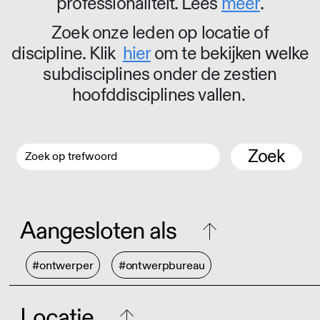
professionaliteit. Lees
meer
.
Zoek onze leden op locatie of
discipline. Klik
hier
om te bekijken welke
subdisciplines onder de zestien
hoofddisciplines vallen.
Zoek
Aangesloten als
#ontwerper
#ontwerpbureau
Locatie