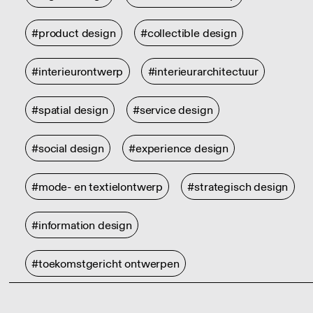
#product design
#collectible design
#interieurontwerp
#interieurarchitectuur
#spatial design
#service design
#social design
#experience design
#mode- en textielontwerp
#strategisch design
#information design
#toekomstgericht ontwerpen