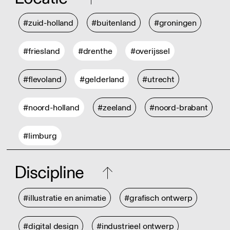
#zuid-holland
#buitenland
#groningen
#friesland
#drenthe
#overijssel
#flevoland
#gelderland
#utrecht
#noord-holland
#zeeland
#noord-brabant
#limburg
Discipline
#illustratie en animatie
#grafisch ontwerp
#digital design
#industrieel ontwerp