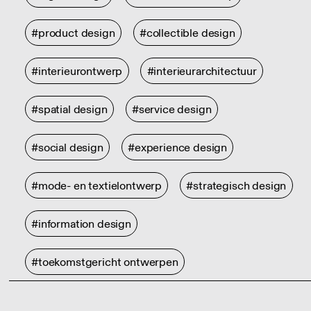
#product design
#collectible design
#interieurontwerp
#interieurarchitectuur
#spatial design
#service design
#social design
#experience design
#mode- en textielontwerp
#strategisch design
#information design
#toekomstgericht ontwerpen