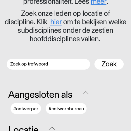
professionaliteit. Lees
meer
.
Zoek onze leden op locatie of
discipline. Klik
hier
om te bekijken welke
subdisciplines onder de zestien
hoofddisciplines vallen.
Zoek
Aangesloten als
#ontwerper
#ontwerpbureau
Locatie