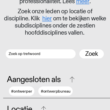
professionaliteit. Lees
meer
.
Zoek onze leden op locatie of
discipline. Klik
hier
om te bekijken welke
subdisciplines onder de zestien
hoofddisciplines vallen.
Zoek
Aangesloten als
#ontwerper
#ontwerpbureau
Locatie