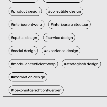
#product design
#collectible design
#interieurontwerp
#interieurarchitectuur
#spatial design
#service design
#social design
#experience design
#mode- en textielontwerp
#strategisch design
#information design
#toekomstgericht ontwerpen