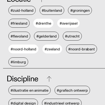
#zuid-holland
#buitenland
#groningen
#friesland
#drenthe
#overijssel
#flevoland
#gelderland
#utrecht
#noord-holland
#zeeland
#noord-brabant
#limburg
Discipline
#illustratie en animatie
#grafisch ontwerp
#digital design
#industrieel ontwerp