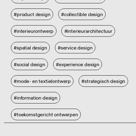
#product design
#collectible design
#interieurontwerp
#interieurarchitectuur
#spatial design
#service design
#social design
#experience design
#mode- en textielontwerp
#strategisch design
#information design
#toekomstgericht ontwerpen