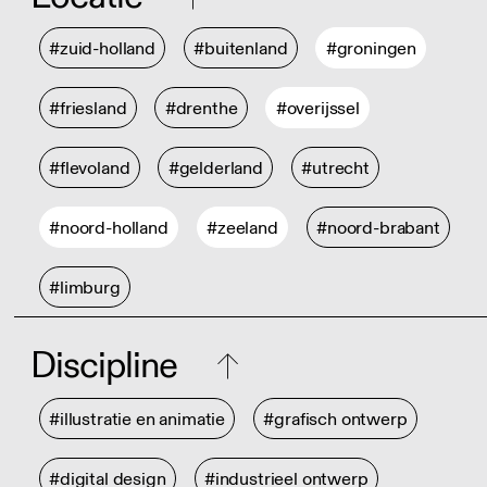
#zuid-holland
#buitenland
#groningen
#friesland
#drenthe
#overijssel
#flevoland
#gelderland
#utrecht
#noord-holland
#zeeland
#noord-brabant
#limburg
Discipline
#illustratie en animatie
#grafisch ontwerp
#digital design
#industrieel ontwerp