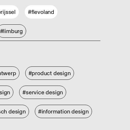
rijssel
#flevoland
#limburg
ontwerp
#product design
sign
#service design
sch design
#information design