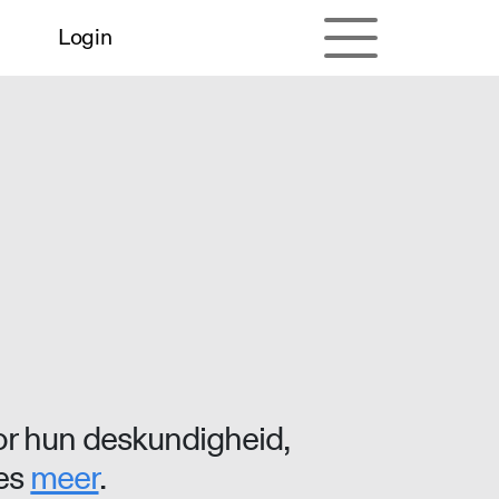
Login
r hun deskundigheid,
ees
meer
.