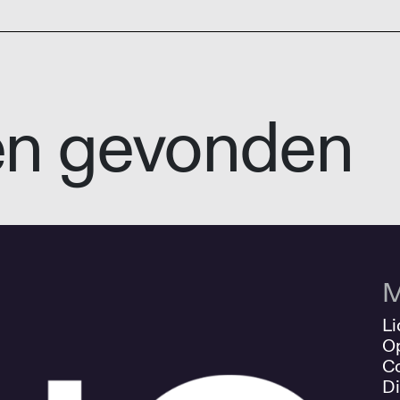
en gevonden
M
Li
O
Co
Di