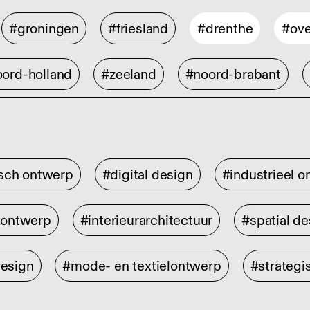
#groningen
#friesland
#drenthe
#ove
ord-holland
#zeeland
#noord-brabant
isch ontwerp
#digital design
#industrieel 
rontwerp
#interieurarchitectuur
#spatial de
design
#mode- en textielontwerp
#strategi