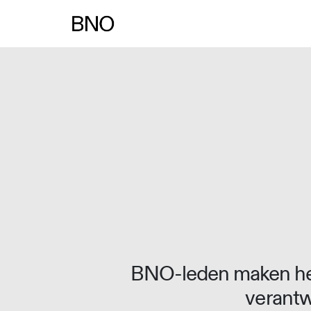
Overslaan naar inhoud
BNO-leden maken het
verantw