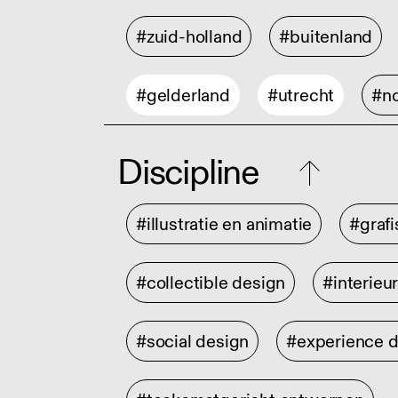
#zuid-holland
#buitenland
#gelderland
#utrecht
#no
Discipline
#illustratie en animatie
#graf
#collectible design
#interieu
#social design
#experience 