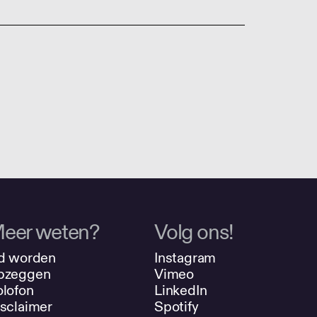
eer weten?
Volg ons!
d worden
Instagram
pzeggen
Vimeo
lofon
LinkedIn
sclaimer
Spotify