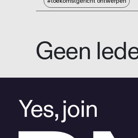
#toekomstgericht ontwerpen
Geen led