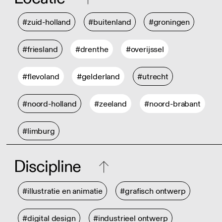
#zuid-holland
#buitenland
#groningen
#friesland
#drenthe
#overijssel
#flevoland
#gelderland
#utrecht
#noord-holland
#zeeland
#noord-brabant
#limburg
Discipline
#illustratie en animatie
#grafisch ontwerp
#digital design
#industrieel ontwerp