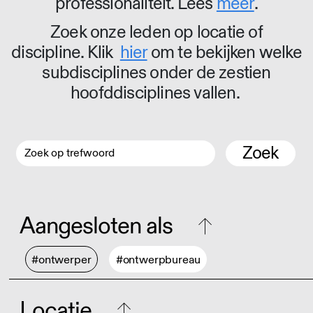
professionaliteit. Lees
meer
.
Zoek onze leden op locatie of
discipline. Klik
hier
om te bekijken welke
subdisciplines onder de zestien
hoofddisciplines vallen.
Zoek
Aangesloten als
#ontwerper
#ontwerpbureau
Locatie