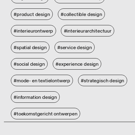
#product design
#collectible design
#interieurontwerp
#interieurarchitectuur
#spatial design
#service design
#social design
#experience design
#mode- en textielontwerp
#strategisch design
#information design
#toekomstgericht ontwerpen