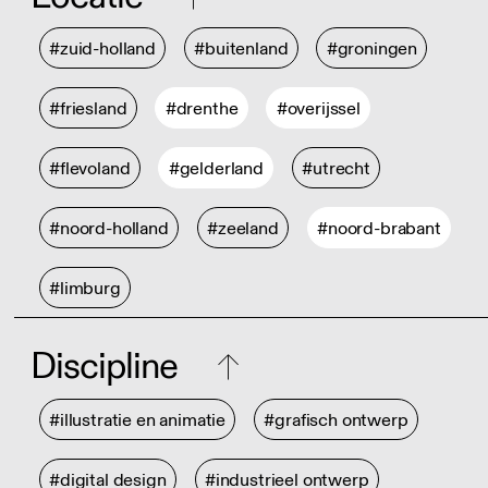
#zuid-holland
#buitenland
#groningen
#friesland
#drenthe
#overijssel
#flevoland
#gelderland
#utrecht
#noord-holland
#zeeland
#noord-brabant
#limburg
Discipline
#illustratie en animatie
#grafisch ontwerp
#digital design
#industrieel ontwerp