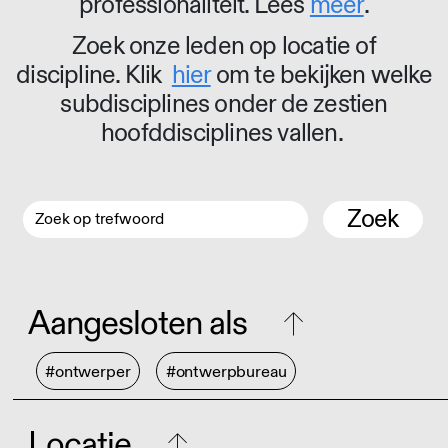
professionaliteit. Lees
meer
.
Zoek onze leden op locatie of
discipline. Klik
hier
om te bekijken welke
subdisciplines onder de zestien
hoofddisciplines vallen.
Zoek
Aangesloten als
#ontwerper
#ontwerpbureau
Locatie