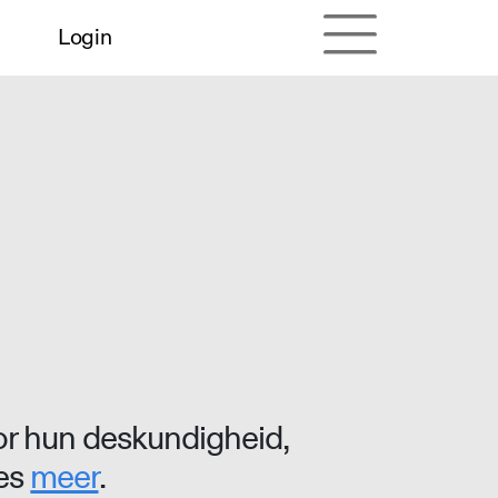
Login
r hun deskundigheid,
ees
meer
.