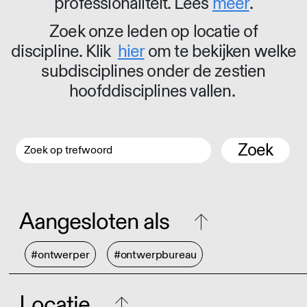
professionaliteit. Lees
meer
.
Zoek onze leden op locatie of
discipline. Klik
hier
om te bekijken welke
subdisciplines onder de zestien
hoofddisciplines vallen.
Zoek
Aangesloten als
#ontwerper
#ontwerpbureau
Locatie