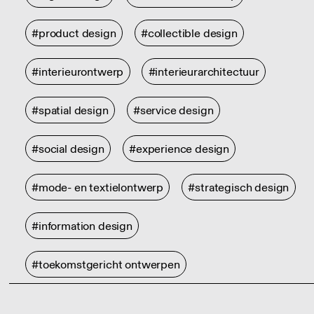
#product design
#collectible design
#interieurontwerp
#interieurarchitectuur
#spatial design
#service design
#social design
#experience design
#mode- en textielontwerp
#strategisch design
#information design
#toekomstgericht ontwerpen