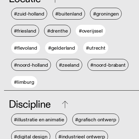
#zuid-holland
#buitenland
#groningen
#friesland
#drenthe
#overijssel
#flevoland
#gelderland
#utrecht
#noord-holland
#zeeland
#noord-brabant
#limburg
Discipline
#illustratie en animatie
#grafisch ontwerp
#digital design
#industrieel ontwerp