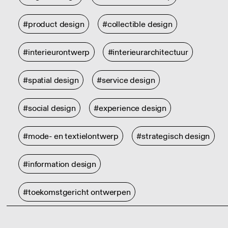
#product design
#collectible design
#interieurontwerp
#interieurarchitectuur
#spatial design
#service design
#social design
#experience design
#mode- en textielontwerp
#strategisch design
#information design
#toekomstgericht ontwerpen