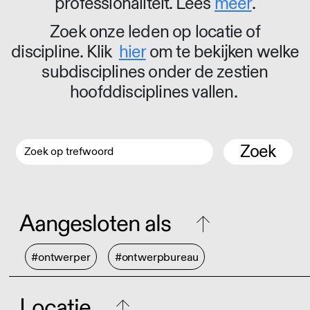
professionaliteit. Lees
meer
.
Zoek onze leden op locatie of
discipline. Klik
hier
om te bekijken welke
subdisciplines onder de zestien
hoofddisciplines vallen.
Zoek
Aangesloten als
#ontwerper
#ontwerpbureau
Locatie