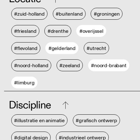
#zuid-holland
#buitenland
#groningen
#friesland
#drenthe
#overijssel
#flevoland
#gelderland
#utrecht
#noord-holland
#zeeland
#noord-brabant
#limburg
Discipline
#illustratie en animatie
#grafisch ontwerp
#digital design
#industrieel ontwerp