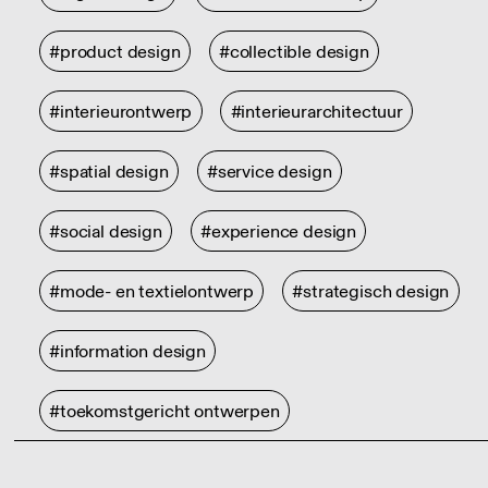
#product design
#collectible design
#interieurontwerp
#interieurarchitectuur
#spatial design
#service design
#social design
#experience design
#mode- en textielontwerp
#strategisch design
#information design
#toekomstgericht ontwerpen