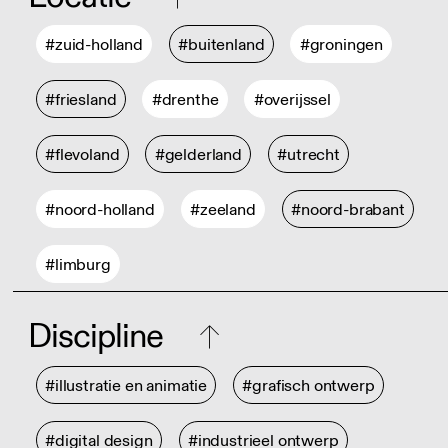
#zuid-holland
#buitenland
#groningen
#friesland
#drenthe
#overijssel
#flevoland
#gelderland
#utrecht
#noord-holland
#zeeland
#noord-brabant
#limburg
Discipline
#illustratie en animatie
#grafisch ontwerp
#digital design
#industrieel ontwerp