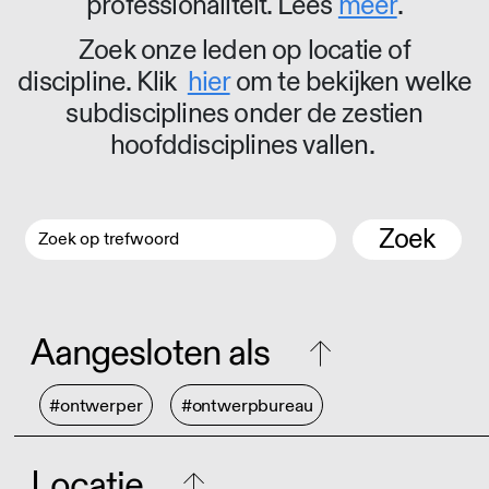
professionaliteit. Lees
meer
.
Zoek onze leden op locatie of
discipline. Klik
hier
om te bekijken welke
subdisciplines onder de zestien
hoofddisciplines vallen.
Zoek
Aangesloten als
#ontwerper
#ontwerpbureau
Locatie