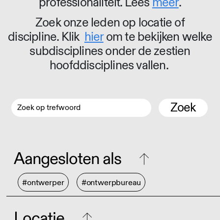
professionaliteit. Lees
meer
.
Zoek onze leden op locatie of
discipline. Klik
hier
om te bekijken welke
subdisciplines onder de zestien
hoofddisciplines vallen.
Zoek
Aangesloten als
#ontwerper
#ontwerpbureau
Locatie