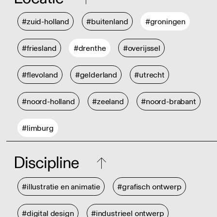
#zuid-holland
#buitenland
#groningen
#friesland
#drenthe
#overijssel
#flevoland
#gelderland
#utrecht
#noord-holland
#zeeland
#noord-brabant
#limburg
Discipline
#illustratie en animatie
#grafisch ontwerp
#digital design
#industrieel ontwerp