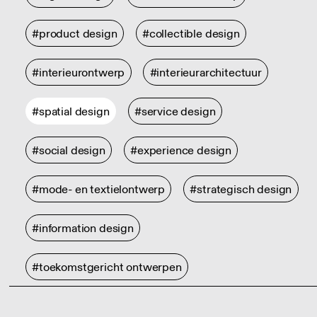
#product design
#collectible design
#interieurontwerp
#interieurarchitectuur
#spatial design
#service design
#social design
#experience design
#mode- en textielontwerp
#strategisch design
#information design
#toekomstgericht ontwerpen