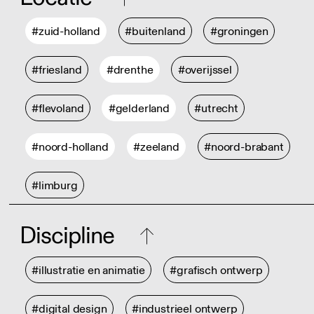
#zuid-holland
#buitenland
#groningen
#friesland
#drenthe
#overijssel
#flevoland
#gelderland
#utrecht
#noord-holland
#zeeland
#noord-brabant
#limburg
Discipline
#illustratie en animatie
#grafisch ontwerp
#digital design
#industrieel ontwerp