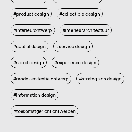
#product design
#collectible design
#interieurontwerp
#interieurarchitectuur
#spatial design
#service design
#social design
#experience design
#mode- en textielontwerp
#strategisch design
#information design
#toekomstgericht ontwerpen