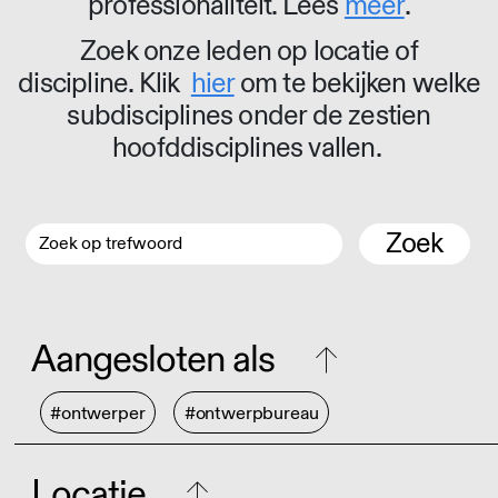
professionaliteit. Lees
meer
.
Zoek onze leden op locatie of
discipline. Klik
hier
om te bekijken welke
subdisciplines onder de zestien
hoofddisciplines vallen.
Zoek
Aangesloten als
#ontwerper
#ontwerpbureau
Locatie