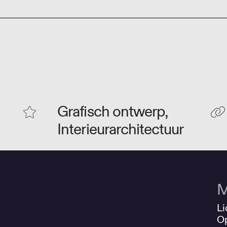
Grafisch ontwerp,
Interieurarchitectuur
M
Li
O