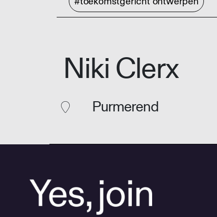
#toekomstgericht ontwerpen
Niki Clerx
Purmerend