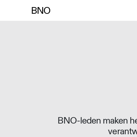
Overslaan naar inhoud
BNO-leden maken het
verantw