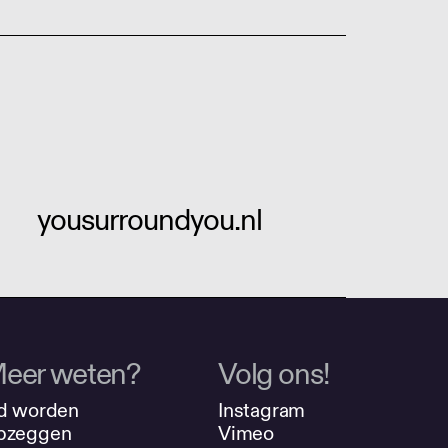
yousurroundyou.nl
eer weten?
Volg ons!
d worden
Instagram
pzeggen
Vimeo