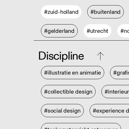
#zuid-holland
#buitenland
#gelderland
#utrecht
#no
Discipline
#illustratie en animatie
#graf
#collectible design
#interieu
#social design
#experience 