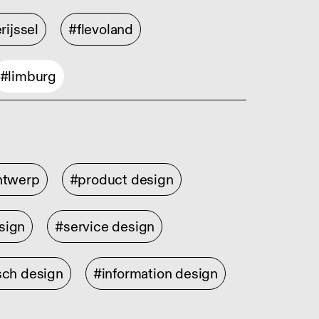
rijssel
#flevoland
#limburg
ontwerp
#product design
sign
#service design
sch design
#information design