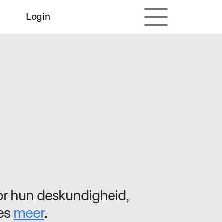
Login
r hun deskundigheid,
ees
meer
.