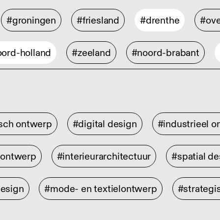
#groningen
#friesland
#drenthe
#ove
ord-holland
#zeeland
#noord-brabant
isch ontwerp
#digital design
#industrieel 
rontwerp
#interieurarchitectuur
#spatial de
design
#mode- en textielontwerp
#strategi