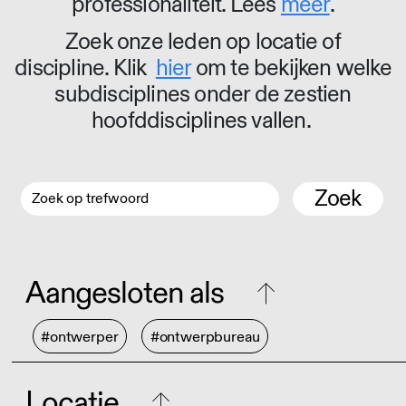
professionaliteit. Lees
meer
.
Zoek onze leden op locatie of
discipline. Klik
hier
om te bekijken welke
subdisciplines onder de zestien
hoofddisciplines vallen.
Zoek
Aangesloten als
#ontwerper
#ontwerpbureau
Locatie