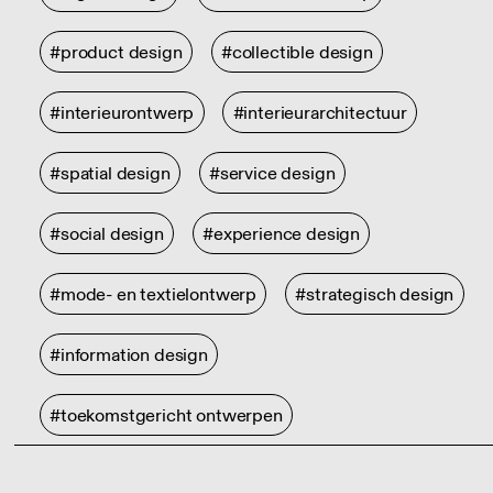
#product design
#collectible design
#interieurontwerp
#interieurarchitectuur
#spatial design
#service design
#social design
#experience design
#mode- en textielontwerp
#strategisch design
#information design
#toekomstgericht ontwerpen