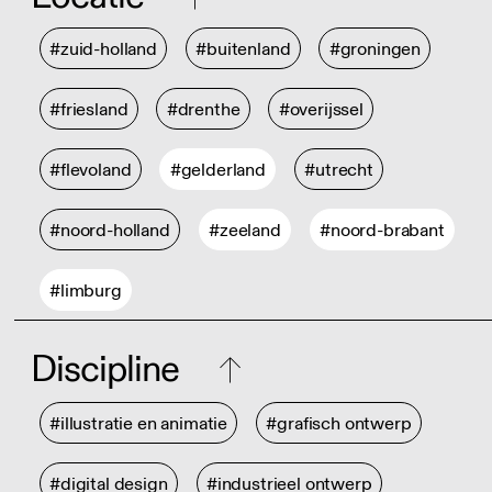
#zuid-holland
#buitenland
#groningen
#friesland
#drenthe
#overijssel
#flevoland
#gelderland
#utrecht
#noord-holland
#zeeland
#noord-brabant
#limburg
Discipline
#illustratie en animatie
#grafisch ontwerp
#digital design
#industrieel ontwerp