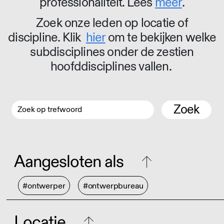
professionaliteit. Lees
meer
.
Zoek onze leden op locatie of
discipline. Klik
hier
om te bekijken welke
subdisciplines onder de zestien
hoofddisciplines vallen.
Zoek
Aangesloten als
#ontwerper
#ontwerpbureau
Locatie