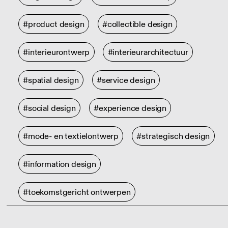
#product design
#collectible design
#interieurontwerp
#interieurarchitectuur
#spatial design
#service design
#social design
#experience design
#mode- en textielontwerp
#strategisch design
#information design
#toekomstgericht ontwerpen