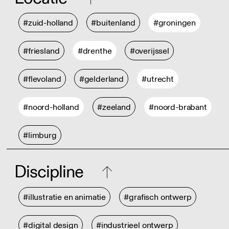
#zuid-holland
#buitenland
#groningen
#friesland
#drenthe
#overijssel
#flevoland
#gelderland
#utrecht
#noord-holland
#zeeland
#noord-brabant
#limburg
Discipline
#illustratie en animatie
#grafisch ontwerp
#digital design
#industrieel ontwerp