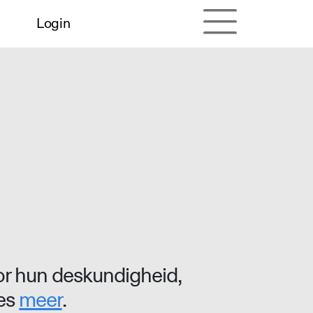
Login
r hun deskundigheid,
ees
meer
.