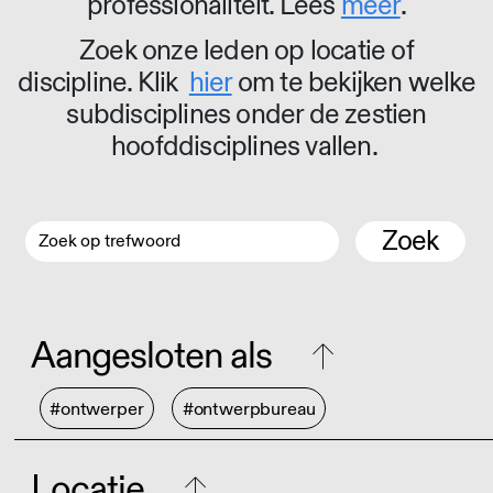
professionaliteit. Lees
meer
.
Zoek onze leden op locatie of
discipline. Klik
hier
om te bekijken welke
subdisciplines onder de zestien
hoofddisciplines vallen.
Zoek
Aangesloten als
#ontwerper
#ontwerpbureau
Locatie