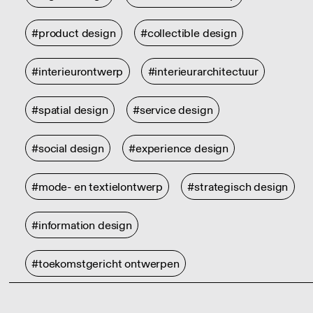
#product design
#collectible design
#interieurontwerp
#interieurarchitectuur
#spatial design
#service design
#social design
#experience design
#mode- en textielontwerp
#strategisch design
#information design
#toekomstgericht ontwerpen