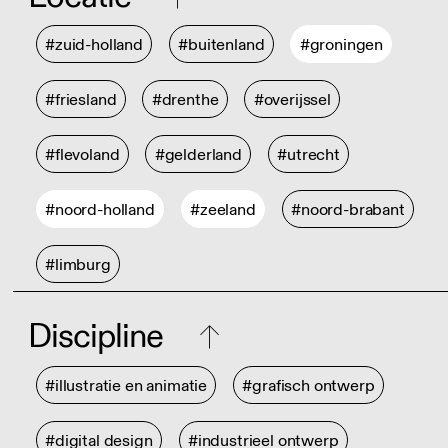
#zuid-holland
#buitenland
#groningen
#friesland
#drenthe
#overijssel
#flevoland
#gelderland
#utrecht
#noord-holland
#zeeland
#noord-brabant
#limburg
Discipline
#illustratie en animatie
#grafisch ontwerp
#digital design
#industrieel ontwerp