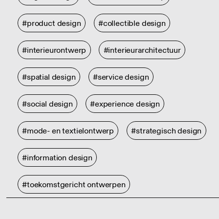
#product design
#collectible design
#interieurontwerp
#interieurarchitectuur
#spatial design
#service design
#social design
#experience design
#mode- en textielontwerp
#strategisch design
#information design
#toekomstgericht ontwerpen