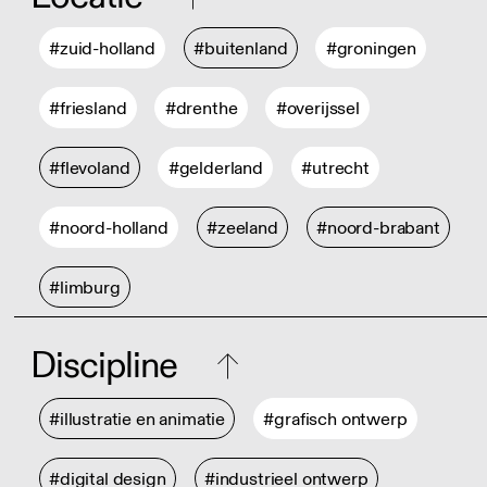
#zuid-holland
#buitenland
#groningen
#friesland
#drenthe
#overijssel
#flevoland
#gelderland
#utrecht
#noord-holland
#zeeland
#noord-brabant
#limburg
Discipline
#illustratie en animatie
#grafisch ontwerp
#digital design
#industrieel ontwerp