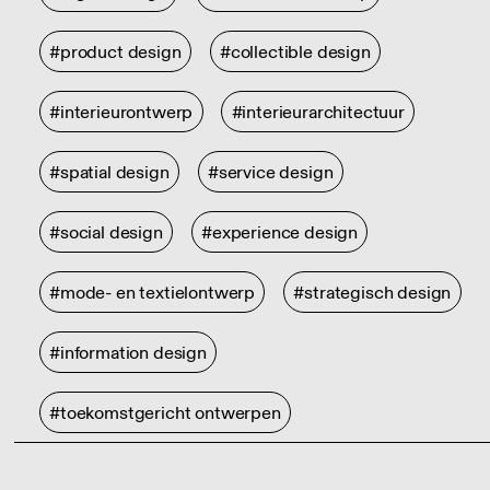
#product design
#collectible design
#interieurontwerp
#interieurarchitectuur
#spatial design
#service design
#social design
#experience design
#mode- en textielontwerp
#strategisch design
#information design
#toekomstgericht ontwerpen