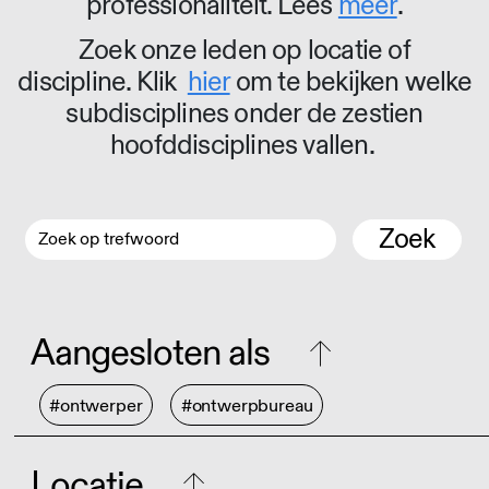
professionaliteit. Lees
meer
.
Zoek onze leden op locatie of
discipline. Klik
hier
om te bekijken welke
subdisciplines onder de zestien
hoofddisciplines vallen.
Zoek
Aangesloten als
#ontwerper
#ontwerpbureau
Locatie