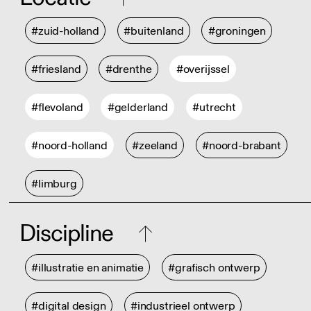
#zuid-holland
#buitenland
#groningen
#friesland
#drenthe
#overijssel
#flevoland
#gelderland
#utrecht
#noord-holland
#zeeland
#noord-brabant
#limburg
Discipline
#illustratie en animatie
#grafisch ontwerp
#digital design
#industrieel ontwerp