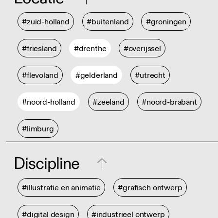
#zuid-holland
#buitenland
#groningen
#friesland
#drenthe
#overijssel
#flevoland
#gelderland
#utrecht
#noord-holland
#zeeland
#noord-brabant
#limburg
Discipline
#illustratie en animatie
#grafisch ontwerp
#digital design
#industrieel ontwerp