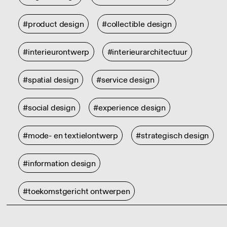
#product design
#collectible design
#interieurontwerp
#interieurarchitectuur
#spatial design
#service design
#social design
#experience design
#mode- en textielontwerp
#strategisch design
#information design
#toekomstgericht ontwerpen