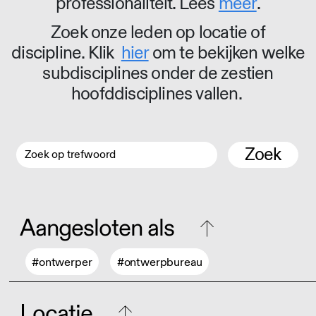
professionaliteit. Lees
meer
.
Zoek onze leden op locatie of
discipline. Klik
hier
om te bekijken welke
subdisciplines onder de zestien
hoofddisciplines vallen.
Zoek
Aangesloten als
#ontwerper
#ontwerpbureau
Locatie