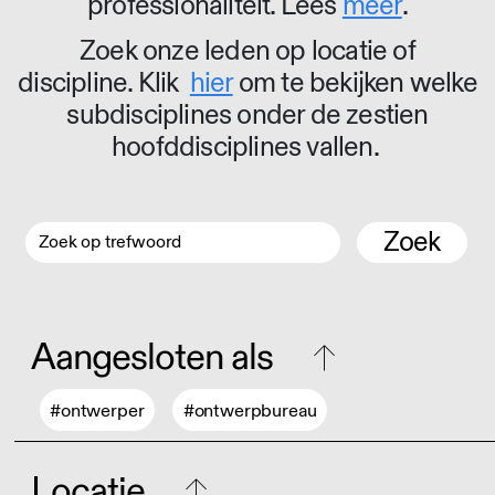
professionaliteit. Lees
meer
.
Zoek onze leden op locatie of
discipline. Klik
hier
om te bekijken welke
subdisciplines onder de zestien
hoofddisciplines vallen.
Zoek
Aangesloten als
#ontwerper
#ontwerpbureau
Locatie