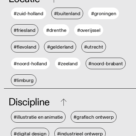
#zuid-holland
#buitenland
#groningen
#friesland
#drenthe
#overijssel
#flevoland
#gelderland
#utrecht
#noord-holland
#zeeland
#noord-brabant
#limburg
Discipline
#illustratie en animatie
#grafisch ontwerp
#digital design
#industrieel ontwerp