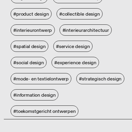
#product design
#collectible design
#interieurontwerp
#interieurarchitectuur
#spatial design
#service design
#social design
#experience design
#mode- en textielontwerp
#strategisch design
#information design
#toekomstgericht ontwerpen