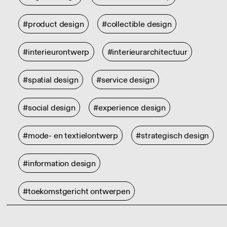
#product design
#collectible design
#interieurontwerp
#interieurarchitectuur
#spatial design
#service design
#social design
#experience design
#mode- en textielontwerp
#strategisch design
#information design
#toekomstgericht ontwerpen