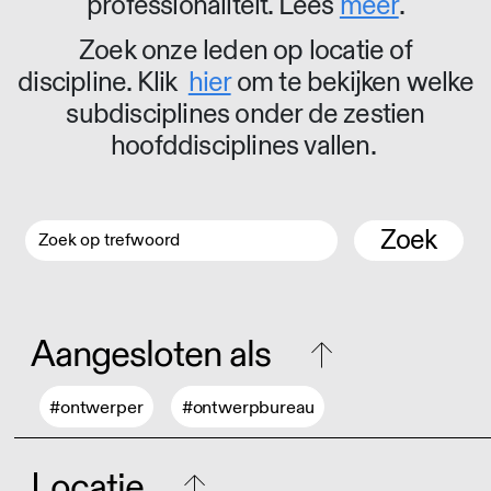
professionaliteit. Lees
meer
.
Zoek onze leden op locatie of
discipline. Klik
hier
om te bekijken welke
subdisciplines onder de zestien
hoofddisciplines vallen.
Zoek
Aangesloten als
#ontwerper
#ontwerpbureau
Locatie