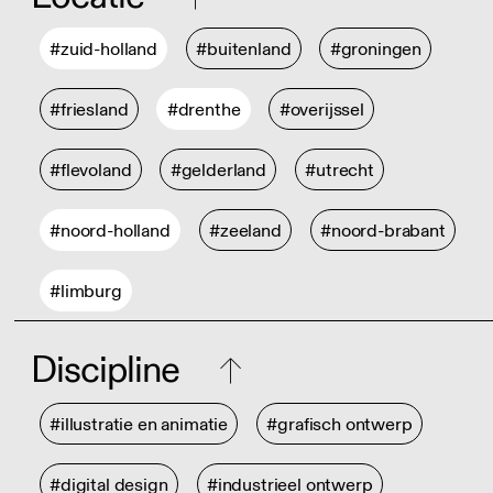
#zuid-holland
#buitenland
#groningen
#friesland
#drenthe
#overijssel
#flevoland
#gelderland
#utrecht
#noord-holland
#zeeland
#noord-brabant
#limburg
Discipline
#illustratie en animatie
#grafisch ontwerp
#digital design
#industrieel ontwerp