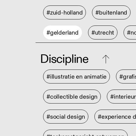
#zuid-holland
#buitenland
#gelderland
#utrecht
#no
Discipline
#illustratie en animatie
#graf
#collectible design
#interieu
#social design
#experience 