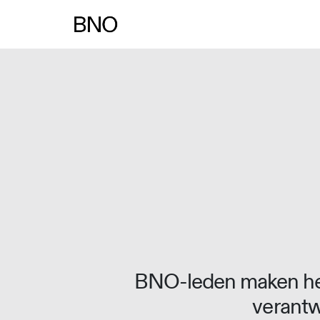
Overslaan naar inhoud
BNO-leden maken het
verantw