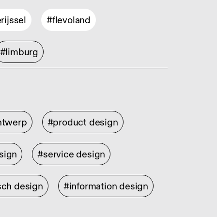
rijssel
#flevoland
#limburg
ontwerp
#product design
sign
#service design
sch design
#information design