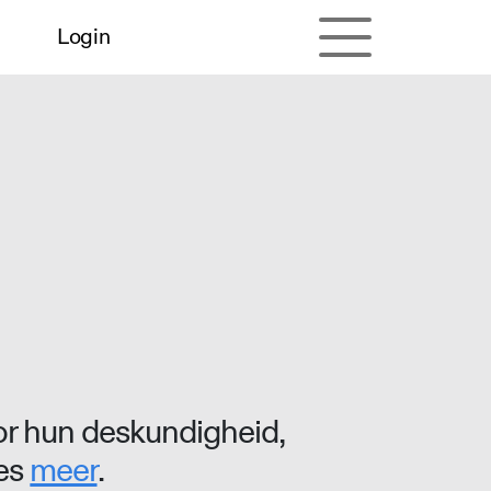
Login
r hun deskundigheid,
ees
meer
.