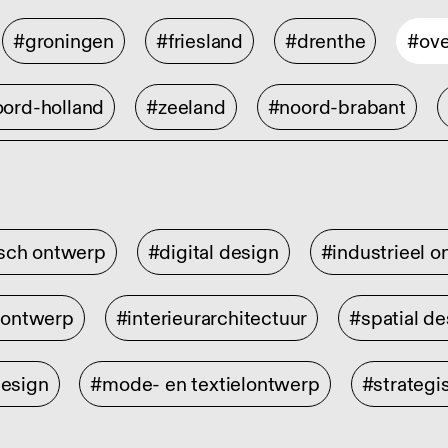
#groningen
#friesland
#drenthe
#ove
ord-holland
#zeeland
#noord-brabant
isch ontwerp
#digital design
#industrieel 
rontwerp
#interieurarchitectuur
#spatial de
design
#mode- en textielontwerp
#strategi