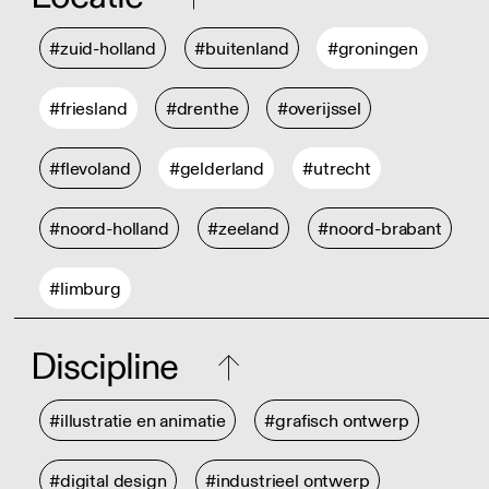
#zuid-holland
#buitenland
#groningen
#friesland
#drenthe
#overijssel
#flevoland
#gelderland
#utrecht
#noord-holland
#zeeland
#noord-brabant
#limburg
Discipline
#illustratie en animatie
#grafisch ontwerp
#digital design
#industrieel ontwerp