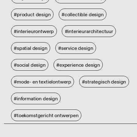
#product design
#collectible design
#interieurontwerp
#interieurarchitectuur
#spatial design
#service design
#social design
#experience design
#mode- en textielontwerp
#strategisch design
#information design
#toekomstgericht ontwerpen