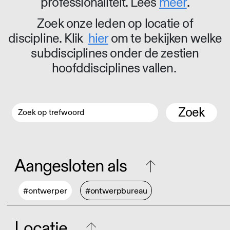
professionaliteit. Lees
meer
.
Zoek onze leden op locatie of
discipline. Klik
hier
om te bekijken welke
subdisciplines onder de zestien
hoofddisciplines vallen.
Zoek
Aangesloten als
#ontwerper
#ontwerpbureau
Locatie