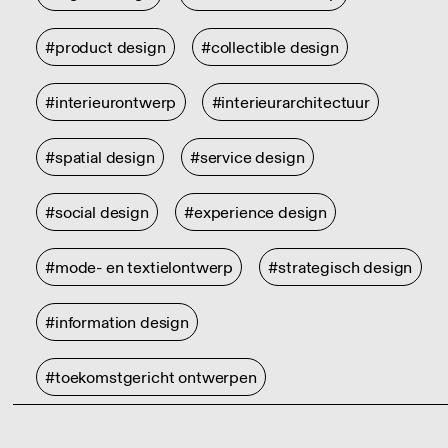
#product design
#collectible design
#interieurontwerp
#interieurarchitectuur
#spatial design
#service design
#social design
#experience design
#mode- en textielontwerp
#strategisch design
#information design
#toekomstgericht ontwerpen