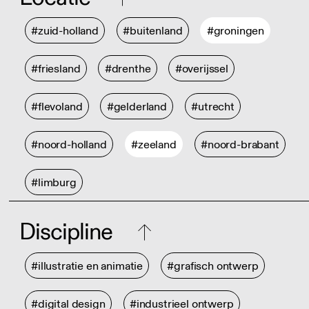
#zuid-holland
#buitenland
#groningen
#friesland
#drenthe
#overijssel
#flevoland
#gelderland
#utrecht
#noord-holland
#zeeland
#noord-brabant
#limburg
Discipline
#illustratie en animatie
#grafisch ontwerp
#digital design
#industrieel ontwerp