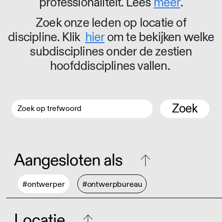
professionaliteit. Lees
meer
.
Zoek onze leden op locatie of
discipline. Klik
hier
om te bekijken welke
subdisciplines onder de zestien
hoofddisciplines vallen.
Zoek
Aangesloten als
#ontwerper
#ontwerpbureau
Locatie