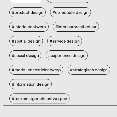
#product design
#collectible design
#interieurontwerp
#interieurarchitectuur
#spatial design
#service design
#social design
#experience design
#mode- en textielontwerp
#strategisch design
#information design
#toekomstgericht ontwerpen