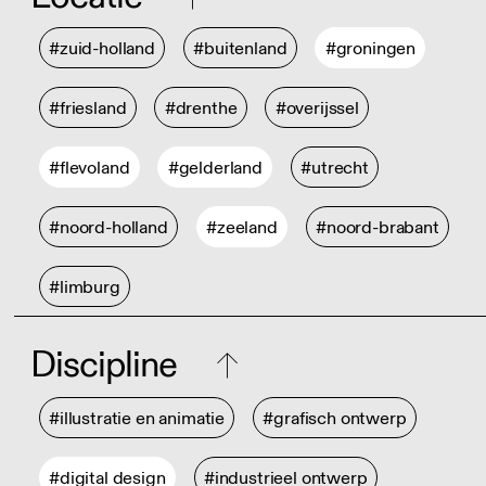
#zuid-holland
#buitenland
#groningen
#friesland
#drenthe
#overijssel
#flevoland
#gelderland
#utrecht
#noord-holland
#zeeland
#noord-brabant
#limburg
Discipline
#illustratie en animatie
#grafisch ontwerp
#digital design
#industrieel ontwerp