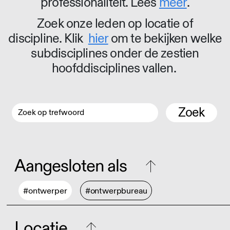
professionaliteit. Lees
meer
.
Zoek onze leden op locatie of
discipline. Klik
hier
om te bekijken welke
subdisciplines onder de zestien
hoofddisciplines vallen.
Zoek
Aangesloten als
#ontwerper
#ontwerpbureau
Locatie